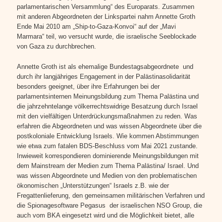
parlamentarischen Versammlung“ des Europarats. Zusammen
mit anderen Abgeordneten der Linkspartei nahm Annette Groth
Ende Mai 2010 am „Ship-to-Gaza-Konvoi“ auf der „Mavi
Marmara“ teil, wo versucht wurde, die israelische Seeblockade
von Gaza zu durchbrechen.
Annette Groth ist als ehemalige Bundestagsabgeordnete und
durch ihr langjähriges Engagement in der Palästinasolidarität
besonders geeignet, über ihre Erfahrungen bei der
parlamentsinternen Meinungsbildung zum Thema Palästina und
die jahrzehntelange völkerrechtswidrige Besatzung durch Israel
mit den vielfältigen Unterdrückungsmaßnahmen zu reden. Was
erfahren die Abgeordneten und was wissen Abgeordnete über die
postkoloniale Entwicklung Israels. Wie kommen Abstimmungen
wie etwa zum fatalen BDS-Beschluss vom Mai 2021 zustande.
Inwieweit korrespondieren dominierende Meinungsbildungen mit
dem Mainstream der Medien zum Thema Palästina/ Israel. Und
was wissen Abgeordnete und Medien von den problematischen
ökonomischen „Unterstützungen“ Israels z.B. wie der
Fregattenlieferung, den gemeinsamen militärischen Verfahren und
die Spionagesoftware Pegasus der israelischen NSO Group, die
auch vom BKA eingesetzt wird und die Möglichkeit bietet, alle