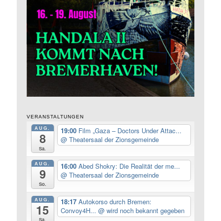
VERANSTALTUNGEN
AUG.
19:00
Film „Gaza – Doctors Under Attac...
8
@ Theatersaal der Zionsgemeinde
Sa.
AUG.
16:00
Abed Shokry: Die Realität der me...
9
@ Theatersaal der Zionsgemeinde
So.
AUG.
18:17
Autokorso durch Bremen:
15
Convoy4H...
@ wird noch bekannt gegeben
Sa.