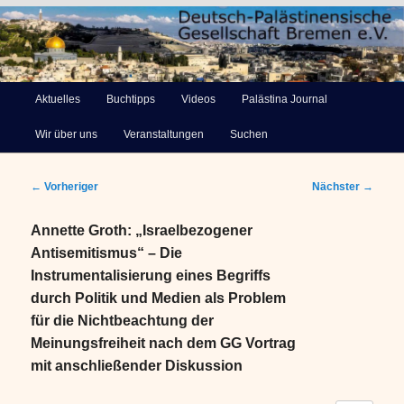
Deutsch-Palästinensische
Hauptmenü
Aktuelles
Buchtipps
Videos
Palästina Journal
Zum
Gesellschaft Bremen e.V.
Wir über uns
Veranstaltungen
Suchen
primären
Inhalt
Beitragsnavigation
←
Vorheriger
Nächster
→
springen
Annette Groth: „Israelbezogener
Antisemitismus“ – Die
Instrumentalisierung eines Begriffs
durch Politik und Medien als Problem
für die Nichtbeachtung der
Meinungsfreiheit nach dem GG Vortrag
mit anschließender Diskussion