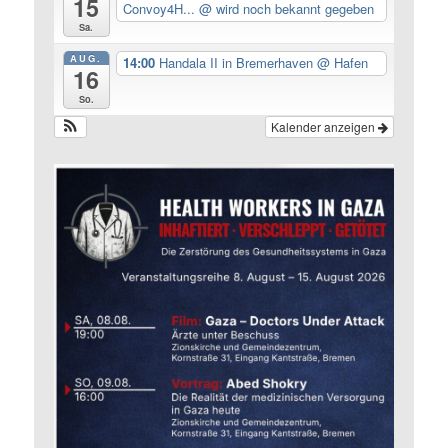
15
Convoy4H...
@ wird noch bekannt gegeben
Sa.
AUG.
14:00
Handala II in Bremerhaven
@ Hafen
16
So.
Kalender anzeigen