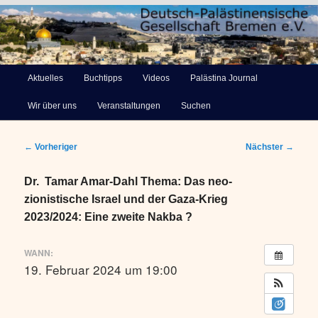
Deutsch-Palästinensische
Hauptmenü
Aktuelles
Buchtipps
Videos
Palästina Journal
Zum
Gesellschaft Bremen e.V.
Wir über uns
Veranstaltungen
Suchen
primären
Inhalt
Beitragsnavigation
←
Vorheriger
Nächster
→
springen
Dr. Tamar Amar-Dahl Thema: Das neo-
zionistische Israel und der Gaza-Krieg
2023/2024: Eine zweite Nakba ?
WANN:
19. Februar 2024 um 19:00