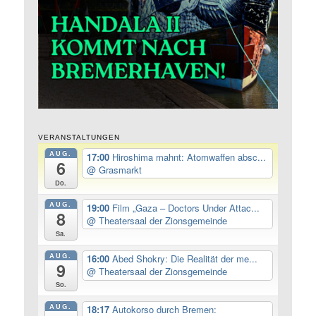
VERANSTALTUNGEN
AUG.
17:00
Hiroshima mahnt: Atomwaffen absc...
6
@ Grasmarkt
Do.
AUG.
19:00
Film „Gaza – Doctors Under Attac...
8
@ Theatersaal der Zionsgemeinde
Sa.
AUG.
16:00
Abed Shokry: Die Realität der me...
9
@ Theatersaal der Zionsgemeinde
So.
AUG.
18:17
Autokorso durch Bremen: