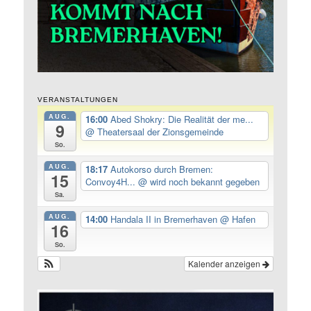
VERANSTALTUNGEN
AUG.
16:00
Abed Shokry: Die Realität der me...
9
@ Theatersaal der Zionsgemeinde
So.
AUG.
18:17
Autokorso durch Bremen:
15
Convoy4H...
@ wird noch bekannt gegeben
Sa.
AUG.
14:00
Handala II in Bremerhaven
@ Hafen
16
So.
Kalender anzeigen