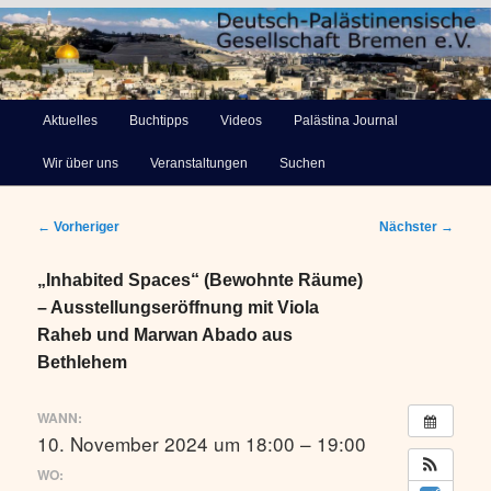
Deutsch-Palästinensische
Hauptmenü
Aktuelles
Buchtipps
Videos
Palästina Journal
Zum
Gesellschaft Bremen e.V.
Wir über uns
Veranstaltungen
Suchen
primären
Inhalt
Beitragsnavigation
←
Vorheriger
Nächster
→
springen
„Inhabited Spaces“ (Bewohnte Räume)
– Ausstellungseröffnung mit Viola
Raheb und Marwan Abado aus
Bethlehem
WANN:
10. November 2024 um 18:00 – 19:00
WO: