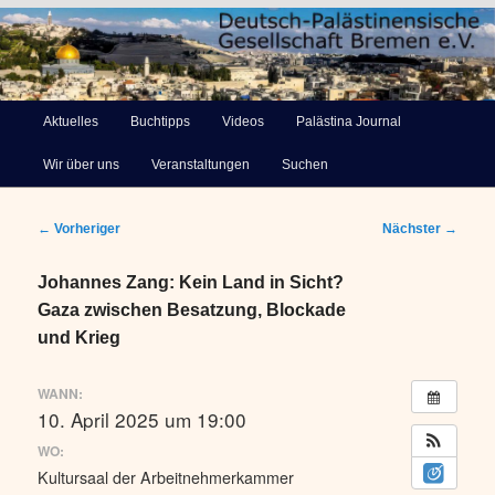
Deutsch-Palästinensische
Hauptmenü
Aktuelles
Buchtipps
Videos
Palästina Journal
Zum
Gesellschaft Bremen e.V.
Wir über uns
Veranstaltungen
Suchen
primären
Inhalt
Beitragsnavigation
←
Vorheriger
Nächster
→
springen
Johannes Zang: Kein Land in Sicht?
Gaza zwischen Besatzung, Blockade
und Krieg
WANN:
10. April 2025 um 19:00
WO:
Kultursaal der Arbeitnehmerkammer