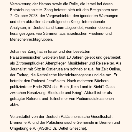
Verankerung der Hamas sowie die Rolle, die Israel bei deren
Entstehung spielte. Zang befasst sich mit den Ereignissen vom
7. Oktober 2023, der Vorgeschichte, den ignorierten Warnungen
und dem aktuellen darauffolgenden Krieg. Internationale
Analysen, in Deutschland kaum abgebildet, werden ebenso
herangezogen, wie Stimmen aus israelischen Friedens- und
Menschenrechtsgruppen.
Johannes Zang hat in Israel und den besetzten
Palästinensischen Gebieten fast 10 Jahren gelebt und gearbeitet:
als Zitronenpflücker, Altenpfleger, Musiklehrer und Reiseleiter. Als
Journalist mit Sitz in Ostjerusalem schrieb er u.a. für Zeit Online,
der Freitag, die Katholische Nachrichtenagentur und die taz. Er
betreibt den Podcast JeruSalem. Nach mehreren Büchern
publizierte er Ende 2024 das Buch „Kein Land in Sicht? Gaza
zwischen Besatzung, Blockade und Krieg“. Aktuell ist er als
gefragter Referent und Teilnehmer von Podiumsdiskussionen
aktiv.
Veranstaltet von der Deutsch-Palästinensische Gesellschaft
Bremen e.V. und der Palästinensische Gemeinde in Bremen und
Umgebung e.V. (ViSdP.: Dr. Detlef Griesche),