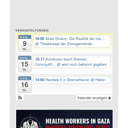
VERANSTALTUNGEN
AUG.
16:00
Abed Shokry: Die Realität der me...
9
@ Theatersaal der Zionsgemeinde
So.
AUG.
18:17
Autokorso durch Bremen:
15
Convoy4H...
@ wird noch bekannt gegeben
Sa.
AUG.
14:00
Handala II in Bremerhaven
@ Hafen
16
So.
Kalender anzeigen