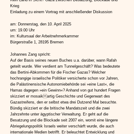
Krieg
Einladung zu einem Vortrag mit anschließender Diskussion
am: Donnerstag, den 10. April 2025
um: 19.00 Uhr
im: Kultursaal der Arbeitnehmerkammer
Bürgerstraße 1, 28195 Bremen
Johannes Zang spricht:
Auf der Basis seines neuen Buches u.a. darüber, wann Rafah
geteilt wurde. Wer verdient am Tunnelgeschäft? Was bedeutete
das Bertini-Abkommen für die Fischer Gazas? Welcher
hochrangige israelische Politiker versicherte schon vor Jahren,
die Palästinensische Autonomiebehörde sei »eine Last«, die
Hamas dagegen »ein Gewinn«? Anhand von gut hundert Fragen
skizziert er mosaikartig Geschichte und Gegenwart des
Gazastreifens, den er selbst etwa drei Dutzend Mal besuchte.
Bündig skizziert er die britische Mandatszeit und die zwei
Jahrzehnte unter ägyptischer Verwaltung. Er geht auf die
Besatzung und die Blockade seit 2007 ein, womit eine längere
Abriegelungspolitik Israels weiter verschärft wurde, die auch
internationale Medien betrifft. Er beleuchtet Entwicklung und