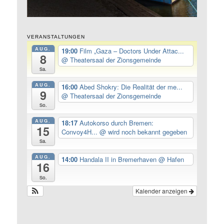
VERANSTALTUNGEN
AUG.
19:00
Film „Gaza – Doctors Under Attac...
8
@ Theatersaal der Zionsgemeinde
Sa.
AUG.
16:00
Abed Shokry: Die Realität der me...
9
@ Theatersaal der Zionsgemeinde
So.
AUG.
18:17
Autokorso durch Bremen:
15
Convoy4H...
@ wird noch bekannt gegeben
Sa.
AUG.
14:00
Handala II in Bremerhaven
@ Hafen
16
So.
Kalender anzeigen