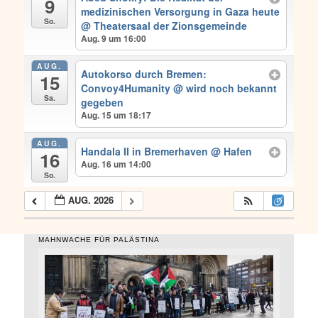
9
medizinischen Versorgung in Gaza heute
So.
@ Theatersaal der Zionsgemeinde
Aug. 9 um 16:00
AUG.
Autokorso durch Bremen:
15
Convoy4Humanity
@ wird noch bekannt
Sa.
gegeben
Aug. 15 um 18:17
AUG.
Handala II in Bremerhaven
@ Hafen
16
Aug. 16 um 14:00
So.
AUG. 2026
MAHNWACHE FÜR PALÄSTINA