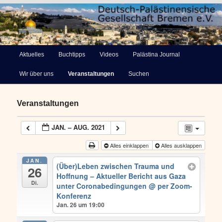
Deutsch-Palästinensische
Hauptmenü
Aktuelles
Buchtipps
Videos
Palästina Journal
Zum
Gesellschaft Bremen e.V.
Wir über uns
Veranstaltungen
Suchen
primären
Inhalt
Veranstaltungen
springen
JAN. – AUG. 2021
Alles einklappen
Alles ausklappen
JAN.
(Über)Leben zwischen Trauma und
26
Hoffnung – Aktueller Bericht aus Gaza
Di.
unter Coronabedingungen
@ per Zoom-
Konferenz
Jan. 26 um 19:00