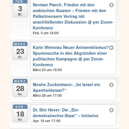
FEB.
Norman Paech: Frieden mit den
3
arabischen Staaten – Frieden mit den
Mi.
Palästinensern Vortrag mit
anschließender Diskussion
@ per Zoom-
Konferenz
Feb. 3 um 18:00
MÄRZ
Karin Wetterau Neuer Antisemitismus?
23
Spurensuche in den Abgründen einer
Di.
politischen Kampagne
@ per Zoom-
Konferenz
März 23 um 19:00
MÄRZ
Moshe Zuckermann: „Ist Israel ein
28
Apartheidstaat?“
So.
März 28 um 17:00
APR.
Dr. Shir Hever: Die „Ein-
18
demokratischer-Staat“ – Initiative
So.
Apr. 18 um 17:00