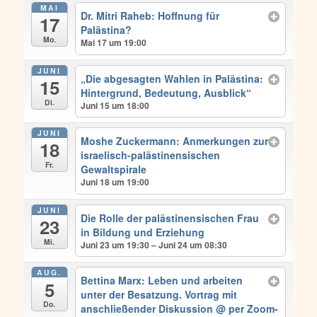
MAI
Dr. Mitri Raheb: Hoffnung für
17
Palästina?
Mo.
Mai 17 um 19:00
JUNI
„Die abgesagten Wahlen in Palästina:
15
Hintergrund, Bedeutung, Ausblick“
Di.
Juni 15 um 18:00
JUNI
Moshe Zuckermann: Anmerkungen zur
18
israelisch-palästinensischen
Fr.
Gewaltspirale
Juni 18 um 19:00
JUNI
Die Rolle der palästinensischen Frau
23
in Bildung und Erziehung
Mi.
Juni 23 um 19:30 – Juni 24 um 08:30
AUG.
Bettina Marx: Leben und arbeiten
5
unter der Besatzung. Vortrag mit
Do.
anschließender Diskussion
@ per Zoom-