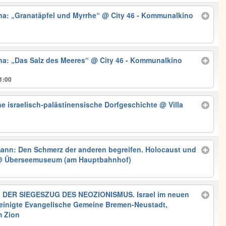
ina: „Granatäpfel und Myrrhe“
@ City 46 - Kommunalkino
ina: „Das Salz des Meeres“
@ City 46 - Kommunalkino
1:00
ne israelisch-palästinensische Dorfgeschichte
@ Villa
ann: Den Schmerz der anderen begreifen. Holocaust und
 Überseemuseum (am Hauptbahnhof)
: DER SIEGESZUG DES NEOZIONISMUS. Israel im neuen
einigte Evangelische Gemeine Bremen-Neustadt,
 Zion