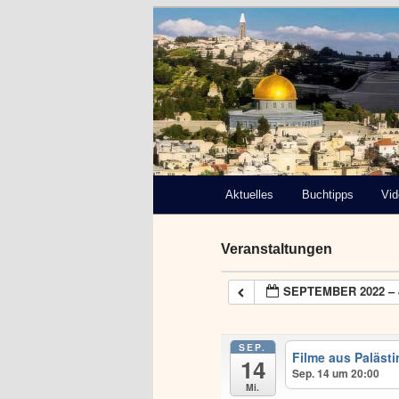
Deutsch-Paläs
Bremen e.V.
Hauptmenü
Aktuelles
Zum
Buchtipps
Vi
primären
Veranstaltungen
Inhalt
SEPTEMBER 2022 – 
springen
SEP.
Filme aus Palästi
14
Sep. 14 um 20:00
Mi.