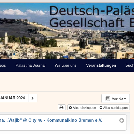
tinensische Gesellschaft
deos
Palästina Journal
Wir über uns
Veranstaltungen
Suc
JANUAR 2024
Agenda
Alles einklappen
Alles ausklappen
na: „Wajib“
@ City 46 - Kommunalkino Bremen e.V.