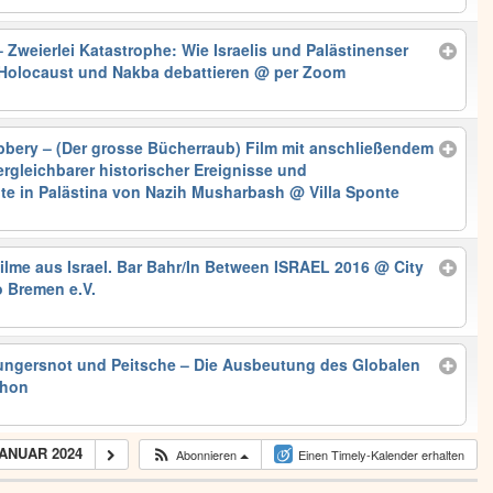
 Zweierlei Katastrophe: Wie Israelis und Palästinenser
Holocaust und Nakba debattieren
@ per Zoom
bery – (Der grosse Bücherraub) Film mit anschließendem
ergleichbarer historischer Ereignisse und
te in Palästina von Nazih Musharbash
@ Villa Sponte
Filme aus Israel. Bar Bahr/In Between ISRAEL 2016
@ City
 Bremen e.V.
ungersnot und Peitsche – Die Ausbeutung des Globalen
chon
ANUAR 2024
Abonnieren
Einen Timely-Kalender erhalten