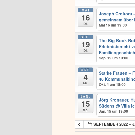
MAI
Joseph Croitoru –
16
gemeinsam über 
Di.
Mai 16 um 19:00
SEP.
The Big Book Rob
19
Erlebnisbericht v
Di.
Familiengeschich
Sep. 19 um 19:00
OKT.
Starke Frauen – 
4
46 Kommunalkino
Mi.
Okt. 4 um 18:00
JAN.
Jörg Kronauer, H
15
Südens
@ Villa I
Mo.
Jan. 15 um 19:00
SEPTEMBER 2022 – J