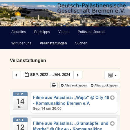
Deutsch-Palästinensische
Hauptmenü
Aktuelles
Buchtipps
Videos
Palästina Journal
Zum
Gesellschaft Bremen e.V.
Wir über uns
Veranstaltungen
Suchen
primären
Inhalt
Veranstaltungen
springen
SEP. 2022 – JAN. 2024
Alles einklappen
Alles ausklappen
SEP.
Filme aus Palästina: „Wajib“
@ City 46
14
- Kommunalkino Bremen e.V.
Mi.
Sep. 14 um 20:00
OKT.
Filme aus Palästina: „Granatäpfel und
12
Myrrhe“
@ City 46 - Kommunalkino