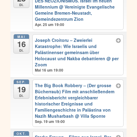
DES NEOZIONISMUS. Israel im neuen
Di.
Millennium
@ Vereinigte Evangelische
Gemeine Bremen-Neustadt,
Gemeindezentrum Zion
Apr. 25 um 19:00
MAI
Joseph Croitoru – Zweierlei
16
Katastrophe: Wie Israelis und
Di.
Palästinenser gemeinsam über
Holocaust und Nakba debattieren
@ per
Zoom
Mai 16 um 19:00
SEP.
The Big Book Robbery – (Der grosse
19
Bücherraub) Film mit anschließendem
Di.
Erlebnisbericht vergleichbarer
historischer Ereignisse und
Familiengeschichte in Palästina von
Nazih Musharbash
@ Villa Sponte
Sep. 19 um 19:00
OKT.
Starke Frauen – Filme aus Israel. Bar