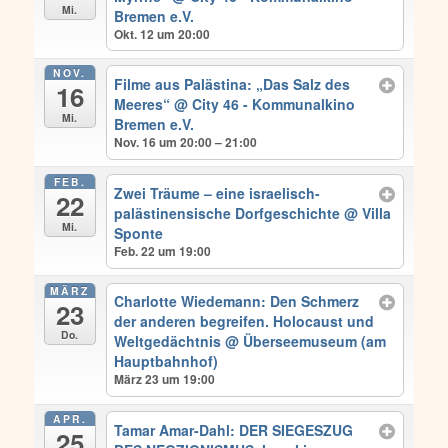
Mi.
Bremen e.V.
Okt. 12 um 20:00
NOV.
Filme aus Palästina: „Das Salz des
16
Meeres“
@ City 46 - Kommunalkino
Mi.
Bremen e.V.
Nov. 16 um 20:00 – 21:00
FEB.
Zwei Träume – eine israelisch-
22
palästinensische Dorfgeschichte
@ Villa
Mi.
Sponte
Feb. 22 um 19:00
MÄRZ
Charlotte Wiedemann: Den Schmerz
23
der anderen begreifen. Holocaust und
Do.
Weltgedächtnis
@ Überseemuseum (am
Hauptbahnhof)
März 23 um 19:00
APR.
Tamar Amar-Dahl: DER SIEGESZUG
25