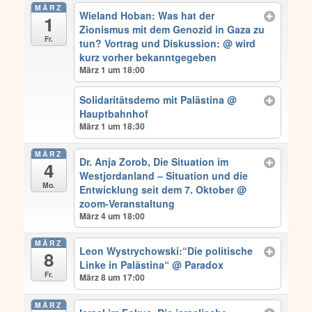
MÄRZ
Wieland Hoban: Was hat der
1
Zionismus mit dem Genozid in Gaza zu
Fr.
tun? Vortrag und Diskussion:
@ wird
kurz vorher bekanntgegeben
März 1 um 18:00
Solidaritätsdemo mit Palästina
@
Hauptbahnhof
März 1 um 18:30
MÄRZ
Dr. Anja Zorob, Die Situation im
4
Westjordanland – Situation und die
Mo.
Entwicklung seit dem 7. Oktober
@
zoom-Veranstaltung
März 4 um 18:00
MÄRZ
Leon Wystrychowski:“Die politische
8
Linke in Palästina“
@ Paradox
Fr.
März 8 um 17:00
MÄRZ