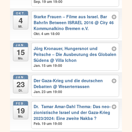
Sep. 19 um 19:00
OKT.
Starke Frauen – Filme aus Israel. Bar
4
Bahr/In Between ISRAEL 2016
@ City 46
Mi.
Kommunalkino Bremen e.V.
Okt. 4 um 18:00
JAN.
Jörg Kronauer, Hungersnot und
15
Peitsche – Die Ausbeutung des Globalen
Mo.
Südens
@ Villa Ichon
Jan. 15 um 19:00
JAN.
Der Gaza-Krieg und die deutschen
23
Debatten
@ Weserterrassen
Di.
Jan. 23 um 19:00
FEB.
Dr. Tamar Amar-Dahl Thema: Das neo-
19
zionistische Israel und der Gaza-Krieg
Mo.
2023/2024: Eine zweite Nakba ?
Feb. 19 um 19:00