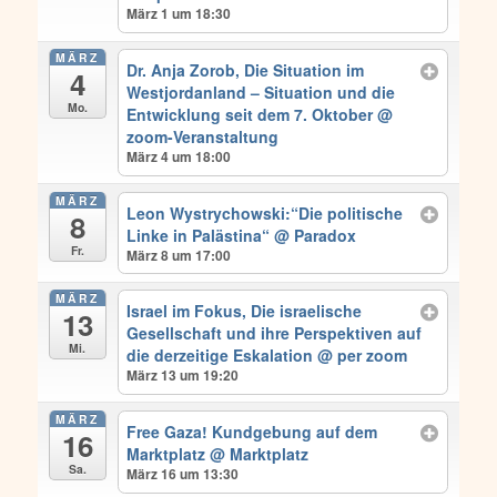
März 1 um 18:30
MÄRZ
Dr. Anja Zorob, Die Situation im
4
Westjordanland – Situation und die
Mo.
Entwicklung seit dem 7. Oktober
@
zoom-Veranstaltung
März 4 um 18:00
MÄRZ
Leon Wystrychowski:“Die politische
8
Linke in Palästina“
@ Paradox
Fr.
März 8 um 17:00
MÄRZ
Israel im Fokus, Die israelische
13
Gesellschaft und ihre Perspektiven auf
Mi.
die derzeitige Eskalation
@ per zoom
März 13 um 19:20
MÄRZ
Free Gaza! Kundgebung auf dem
16
Marktplatz
@ Marktplatz
Sa.
März 16 um 13:30