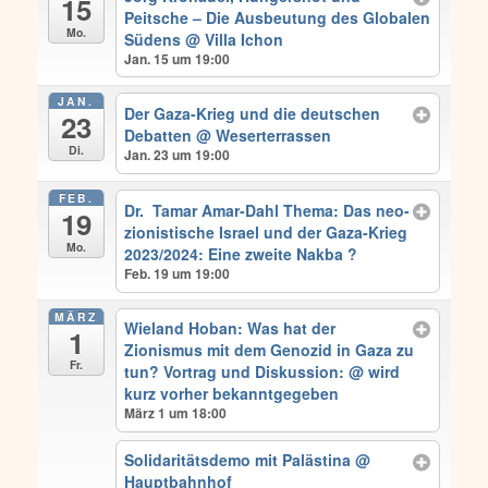
15
Peitsche – Die Ausbeutung des Globalen
Mo.
Südens
@ Villa Ichon
Jan. 15 um 19:00
JAN.
Der Gaza-Krieg und die deutschen
23
Debatten
@ Weserterrassen
Di.
Jan. 23 um 19:00
FEB.
Dr. Tamar Amar-Dahl Thema: Das neo-
19
zionistische Israel und der Gaza-Krieg
Mo.
2023/2024: Eine zweite Nakba ?
Feb. 19 um 19:00
MÄRZ
Wieland Hoban: Was hat der
1
Zionismus mit dem Genozid in Gaza zu
Fr.
tun? Vortrag und Diskussion:
@ wird
kurz vorher bekanntgegeben
März 1 um 18:00
Solidaritätsdemo mit Palästina
@
Hauptbahnhof