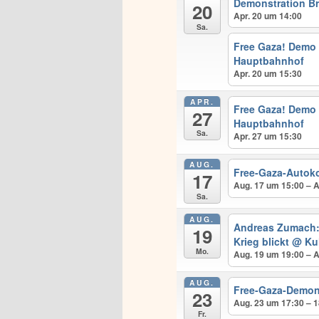
Demonstration B
20
Apr. 20 um 14:00
Sa.
Free Gaza! Demo 
Hauptbahnhof
Apr. 20 um 15:30
APR.
Free Gaza! Demo
27
Hauptbahnhof
Sa.
Apr. 27 um 15:30
AUG.
Free-Gaza-Autok
17
Aug. 17 um 15:00 – 
Sa.
AUG.
Andreas Zumach:
19
Krieg blickt
@ Kul
Mo.
Aug. 19 um 19:00 – 
AUG.
Free-Gaza-Demo
23
Aug. 23 um 17:30 – 
Fr.