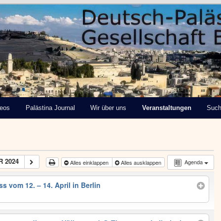
tinensische Gesellschaft
deos
Palästina Journal
Wir über uns
Veranstaltungen
Suc
 2024
Agenda
Alles einklappen
Alles ausklappen
s vom 12. – 14. April in Berlin