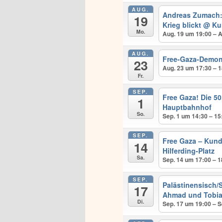
AUG.
Andreas Zumach:
19
Krieg blickt
@ Kul
Mo.
Aug. 19 um 19:00 – 
AUG.
Free-Gaza-Demo
23
Aug. 23 um 17:30 – 
Fr.
SEP.
Free Gaza! Die 
1
Hauptbahnhof
So.
Sep. 1 um 14:30 – 15
SEP.
Free Gaza – Kun
14
Hilferding-Platz
Sa.
Sep. 14 um 17:00 – 1
SEP.
Palästinensisch/S
17
Ahmad und Tobia
Di.
Sep. 17 um 19:00 – S