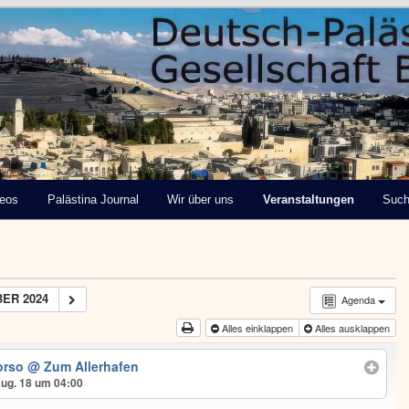
tinensische Gesellschaft
deos
Palästina Journal
Wir über uns
Veranstaltungen
Suc
ER 2024
Agenda
Alles einklappen
Alles ausklappen
orso
@ Zum Allerhafen
Aug. 18 um 04:00