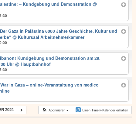
Palestine! – Kundgebung und Demonstration
@
6:30
„Der Gaza in Palästina 6000 Jahre Geschichte, Kultur und
rerbe“
@ Kultursaal Arbeitnehmerkammer
0:00
 Libanon! Kundgebung und Demonstration am 29.
.30 Uhr
@ Hauptbahnhof
5:30
d War in Gaza – online-Veranstaltung von medico
nline
R 2024
Abonnieren
Einen Timely-Kalender erhalten