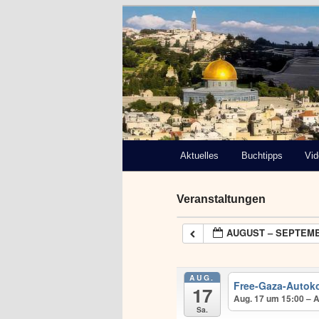
Deutsch-Paläs
Bremen e.V.
Hauptmenü
Aktuelles
Zum
Buchtipps
Vi
primären
Veranstaltungen
Inhalt
AUGUST – SEPTEMB
springen
AUG.
Free-Gaza-Autok
17
Aug. 17 um 15:00 – 
Sa.