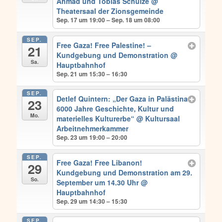
Ahmad und Tobias Schulze
@
Theatersaal der Zionsgemeinde
Sep. 17 um 19:00 – Sep. 18 um 08:00
SEP.
Free Gaza! Free Palestine! –
21
Kundgebung und Demonstration
@
Sa.
Hauptbahnhof
Sep. 21 um 15:30 – 16:30
SEP.
Detlef Quintern: „Der Gaza in Palästina
23
6000 Jahre Geschichte, Kultur und
Mo.
materielles Kulturerbe“
@ Kultursaal
Arbeitnehmerkammer
Sep. 23 um 19:00 – 20:00
SEP.
Free Gaza! Free Libanon!
29
Kundgebung und Demonstration am 29.
So.
September um 14.30 Uhr
@
Hauptbahnhof
Sep. 29 um 14:30 – 15:30
SEP.