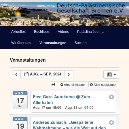
Deutsch-Palästinensische
Hauptmenü
Aktuelles
Buchtipps
Videos
Palästina Journal
Zum
Gesellschaft Bremen e.V.
Wir über uns
Veranstaltungen
Suchen
primären
Inhalt
Veranstaltungen
springen
AUG. – SEP. 2024
Alles einklappen
Alles ausklappen
AUG.
Free-Gaza-Autokorso
@ Zum
17
Allerhafen
Sa.
Aug. 17 um 15:00 – Aug. 18 um 04:00
AUG.
Andreas Zumach: „Gespaltene
19
Wahrnehmung – wie die Welt auf den