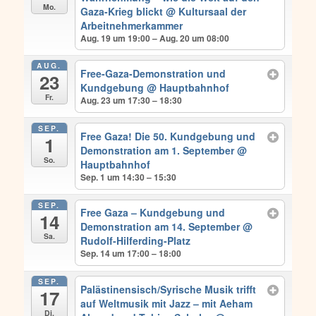
Mo.
Gaza-Krieg blickt
@ Kultursaal der
Arbeitnehmerkammer
Aug. 19 um 19:00 – Aug. 20 um 08:00
AUG.
Free-Gaza-Demonstration und
23
Kundgebung
@ Hauptbahnhof
Fr.
Aug. 23 um 17:30 – 18:30
SEP.
Free Gaza! Die 50. Kundgebung und
1
Demonstration am 1. September
@
So.
Hauptbahnhof
Sep. 1 um 14:30 – 15:30
SEP.
Free Gaza – Kundgebung und
14
Demonstration am 14. September
@
Sa.
Rudolf-Hilferding-Platz
Sep. 14 um 17:00 – 18:00
SEP.
Palästinensisch/Syrische Musik trifft
17
auf Weltmusik mit Jazz – mit Aeham
Di.