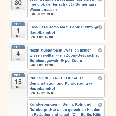
30
ihre globale Herrschaft
@ Bürgerhaus
Do.
Weserterrassen
Jan. 30 um 19:00
FEB.
Free-Gaza-Demo am 1. Februar 2025
@
1
Hauptbahnhof
Sa.
Feb. 1 um 15:00
FEB.
Nazih Musharbash „Was ich immer
4
wissen wollte“ – ein Zoom-Gespräch zur
Di.
Bundestagswahl
@ per Zoom
Feb. 4 um 19:30
FEB.
PALESTINE IS NOT FOR SALE!
15
Demonstration und Kundgebung
@
Sa.
Hauptbahnhof
Feb. 15 um 15:30
Kundgebungen in Berlin, Köln und
Nürnberg: „Für einen gerechten Frieden
in Palästina und Israel“
@ in Berlin, Köln