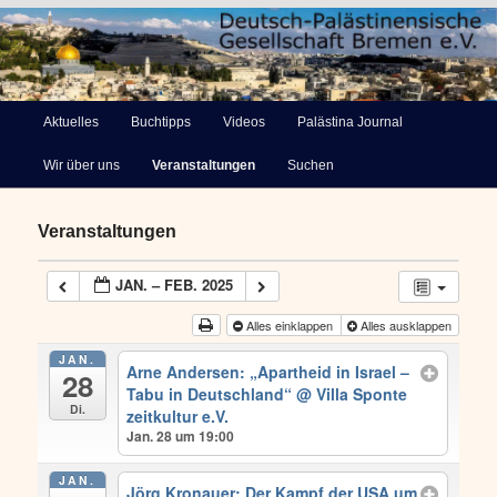
Deutsch-Palästinensische
Hauptmenü
Aktuelles
Buchtipps
Videos
Palästina Journal
Zum
Gesellschaft Bremen e.V.
Wir über uns
Veranstaltungen
Suchen
primären
Inhalt
Veranstaltungen
springen
JAN. – FEB. 2025
Alles einklappen
Alles ausklappen
JAN.
Arne Andersen: „Apartheid in Israel –
28
Tabu in Deutschland“
@ Villa Sponte
Di.
zeitkultur e.V.
Jan. 28 um 19:00
JAN.
Jörg Kronauer: Der Kampf der USA um