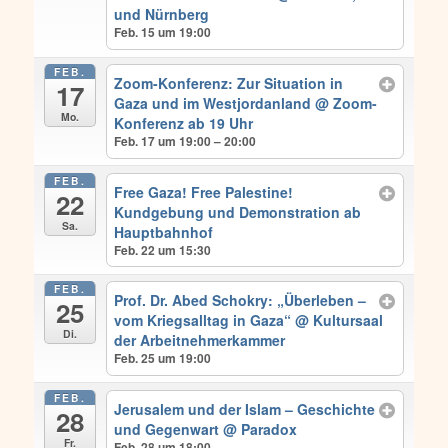
und Nürnberg
Feb. 15 um 19:00
FEB.
Zoom-Konferenz: Zur Situation in
17
Gaza und im Westjordanland
@ Zoom-
Mo.
Konferenz ab 19 Uhr
Feb. 17 um 19:00 – 20:00
FEB.
Free Gaza! Free Palestine!
22
Kundgebung und Demonstration ab
Sa.
Hauptbahnhof
Feb. 22 um 15:30
FEB.
Prof. Dr. Abed Schokry: „Überleben –
25
vom Kriegsalltag in Gaza“
@ Kultursaal
Di.
der Arbeitnehmerkammer
Feb. 25 um 19:00
FEB.
Jerusalem und der Islam – Geschichte
28
und Gegenwart
@ Paradox
Fr.
Feb. 28 um 18:00