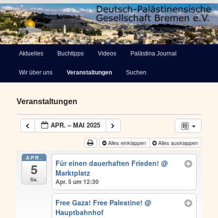
Deutsch-Palästinensische
Hauptmenü
Aktuelles
Buchtipps
Videos
Palästina Journal
Zum
Gesellschaft Bremen e.V.
Wir über uns
Veranstaltungen
Suchen
primären
Inhalt
Veranstaltungen
springen
APR. – MAI 2025
Alles einklappen
Alles ausklappen
APR.
Für einen dauerhaften Frieden!
@
5
Marktplatz
Sa.
Apr. 5 um 12:30
Free Gaza! Free Palestine!
@
Hauptbahnhof