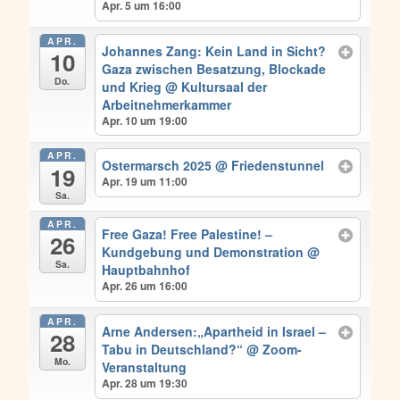
Apr. 5 um 16:00
APR.
Johannes Zang: Kein Land in Sicht?
10
Gaza zwischen Besatzung, Blockade
Do.
und Krieg
@ Kultursaal der
Arbeitnehmerkammer
Apr. 10 um 19:00
APR.
Ostermarsch 2025
@ Friedenstunnel
19
Apr. 19 um 11:00
Sa.
APR.
Free Gaza! Free Palestine! –
26
Kundgebung und Demonstration
@
Sa.
Hauptbahnhof
Apr. 26 um 16:00
APR.
Arne Andersen:„Apartheid in Israel –
28
Tabu in Deutschland?“
@ Zoom-
Mo.
Veranstaltung
Apr. 28 um 19:30