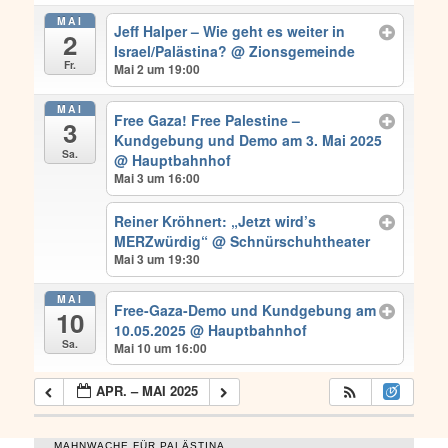
MAI
Jeff Halper – Wie geht es weiter in
2
Israel/Palästina?
@ Zionsgemeinde
Fr.
Mai 2 um 19:00
MAI
Free Gaza! Free Palestine –
3
Kundgebung und Demo am 3. Mai 2025
Sa.
@ Hauptbahnhof
Mai 3 um 16:00
Reiner Kröhnert: „Jetzt wird’s
MERZwürdig“
@ Schnürschuhtheater
Mai 3 um 19:30
MAI
Free-Gaza-Demo und Kundgebung am
10
10.05.2025
@ Hauptbahnhof
Sa.
Mai 10 um 16:00
APR. – MAI 2025
MAHNWACHE FÜR PALÄSTINA