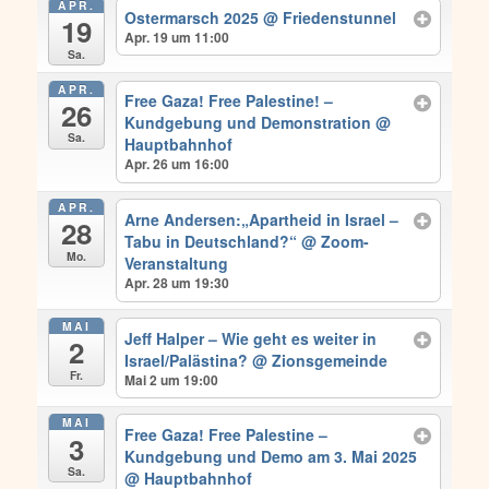
APR.
Ostermarsch 2025
@ Friedenstunnel
19
Apr. 19 um 11:00
Sa.
APR.
Free Gaza! Free Palestine! –
26
Kundgebung und Demonstration
@
Sa.
Hauptbahnhof
Apr. 26 um 16:00
APR.
Arne Andersen:„Apartheid in Israel –
28
Tabu in Deutschland?“
@ Zoom-
Mo.
Veranstaltung
Apr. 28 um 19:30
MAI
Jeff Halper – Wie geht es weiter in
2
Israel/Palästina?
@ Zionsgemeinde
Fr.
Mai 2 um 19:00
MAI
Free Gaza! Free Palestine –
3
Kundgebung und Demo am 3. Mai 2025
Sa.
@ Hauptbahnhof