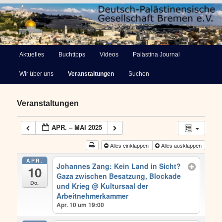
Deutsch-Palästinensische
Hauptmenü
Aktuelles
Buchtipps
Videos
Palästina Journal
Zum
Gesellschaft Bremen e.V.
Wir über uns
Veranstaltungen
Suchen
primären
Inhalt
Veranstaltungen
springen
APR. – MAI 2025
Alles einklappen
Alles ausklappen
APR.
Johannes Zang: Kein Land in Sicht?
10
Gaza zwischen Besatzung, Blockade
Do.
und Krieg
@ Kultursaal der
Arbeitnehmerkammer
Apr. 10 um 19:00