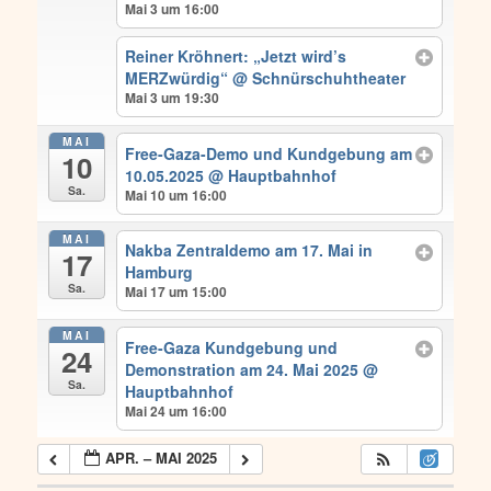
Mai 3 um 16:00
Reiner Kröhnert: „Jetzt wird’s
MERZwürdig“
@ Schnürschuhtheater
Mai 3 um 19:30
MAI
Free-Gaza-Demo und Kundgebung am
10
10.05.2025
@ Hauptbahnhof
Sa.
Mai 10 um 16:00
MAI
Nakba Zentraldemo am 17. Mai in
17
Hamburg
Sa.
Mai 17 um 15:00
MAI
Free-Gaza Kundgebung und
24
Demonstration am 24. Mai 2025
@
Sa.
Hauptbahnhof
Mai 24 um 16:00
APR. – MAI 2025