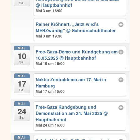
Sa.
@ Hauptbahnhof
Mai 3 um 16:00
Reiner Kröhnert: „Jetzt wird’s
MERZwürdig“
@ Schnürschuhtheater
Mai 3 um 19:30
MAI
Free-Gaza-Demo und Kundgebung am
10
10.05.2025
@ Hauptbahnhof
Sa.
Mai 10 um 16:00
MAI
Nakba Zentraldemo am 17. Mai in
17
Hamburg
Sa.
Mai 17 um 15:00
MAI
Free-Gaza Kundgebung und
24
Demonstration am 24. Mai 2025
@
Sa.
Hauptbahnhof
Mai 24 um 16:00
MAI