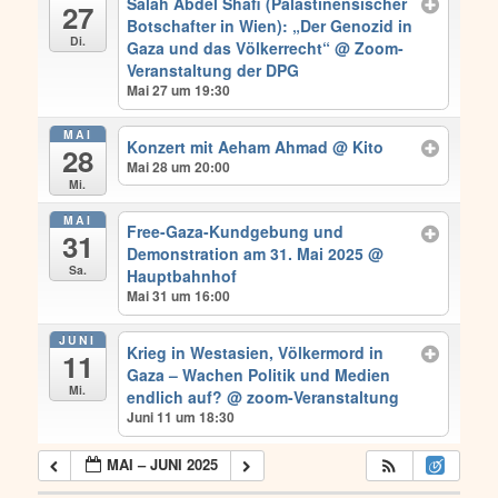
Salah Abdel Shafi (Palästinensischer
27
Botschafter in Wien): „Der Genozid in
Di.
Gaza und das Völkerrecht“
@ Zoom-
Veranstaltung der DPG
Mai 27 um 19:30
MAI
Konzert mit Aeham Ahmad
@ Kito
28
Mai 28 um 20:00
Mi.
MAI
Free-Gaza-Kundgebung und
31
Demonstration am 31. Mai 2025
@
Sa.
Hauptbahnhof
Mai 31 um 16:00
JUNI
Krieg in Westasien, Völkermord in
11
Gaza – Wachen Politik und Medien
Mi.
endlich auf?
@ zoom-Veranstaltung
Juni 11 um 18:30
MAI – JUNI 2025