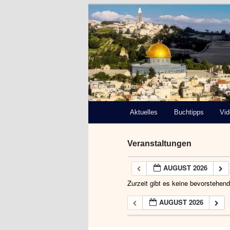
Deutsch-Paläs
Bremen e.V.
Hauptmenü
Aktuelles
Zum
Buchtipps
Vi
primären
Veranstaltungen
Inhalt
AUGUST 2026
springen
Zurzeit gibt es keine bevorstehen
AUGUST 2026