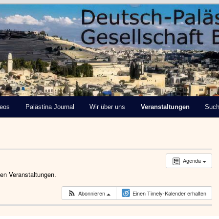
tinensische Gesellschaft
deos
Palästina Journal
Wir über uns
Veranstaltungen
Suc
Agenda
den Veranstaltungen.
Abonnieren
Einen Timely-Kalender erhalten