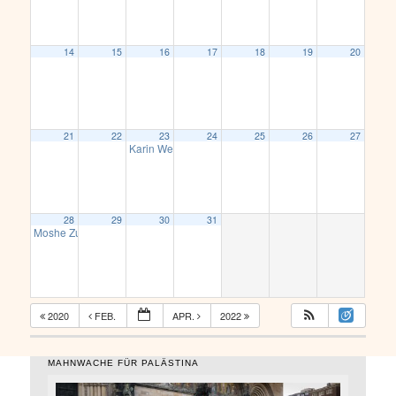
14
15
16
17
18
19
20
21
22
23
24
25
26
27
Karin Wetterau Neuer Antisemitismus? Spurensuche i
28
29
30
31
Moshe Zuckermann: „Ist Israel ein Apartheidstaat?“
17:00
2020
FEB.
APR.
2022
MAHNWACHE FÜR PALÄSTINA