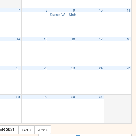
7
8
9
10
11
Susan Witt-Stahl: „Zeit der Verleumder“
19:00
14
15
16
17
18
21
22
23
24
25
28
29
30
31
R 2021
JAN.
2022