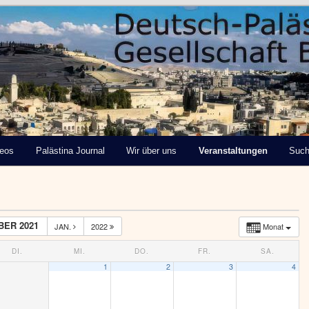
tinensische Gesellschaft
deos
Palästina Journal
Wir über uns
Veranstaltungen
Suc
ER 2021
JAN.
2022
Monat
DI.
MI.
DO.
FR.
SA.
1
2
3
4