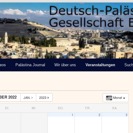
tinensische Gesellschaft
deos
Palästina Journal
Wir über uns
Veranstaltungen
Suc
ER 2022
JAN.
2023
Monat
DI.
MI.
DO.
FR.
SA.
1
2
3