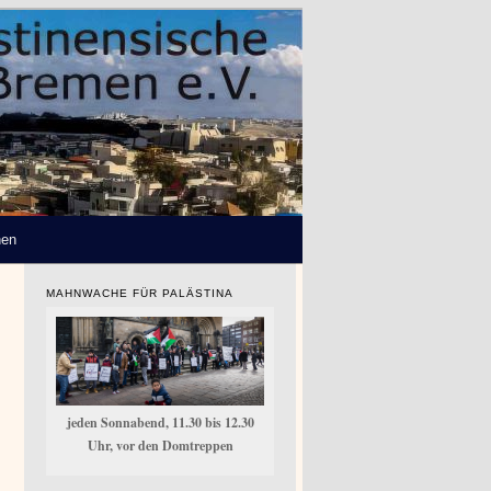
hen
MAHNWACHE FÜR PALÄSTINA
jeden Sonnabend, 11.30 bis 12.30
rof. Dr. Alexander Flores
17:00
Uhr, vor den Domtreppen