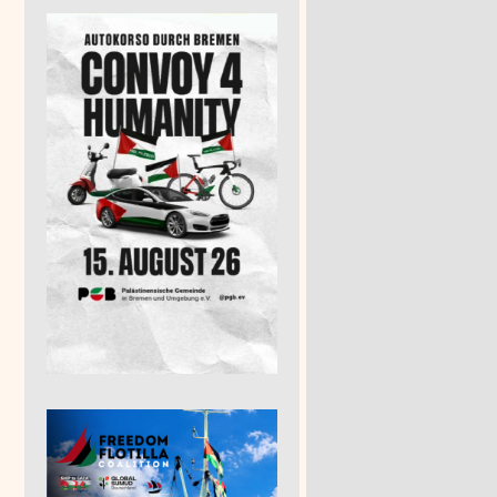
Palestine! Kundgebung und Demo um 14.30 Uhr
14:30
en – in Wolfsburg
bung und Demo 18. Januar 16 Uhr
15:00
16:00
 dem Leben und der Kultur der Palästinenser
19:30
um 16.30 Uhr Hauptbahnhof
16:30
Herrschaft
19:00