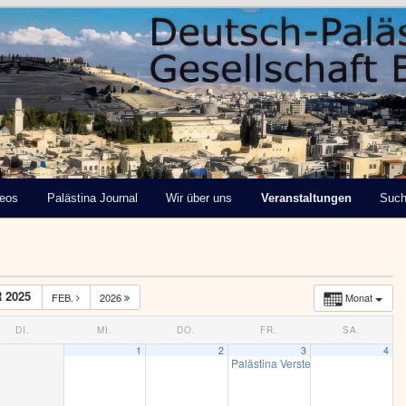
tinensische Gesellschaft
deos
Palästina Journal
Wir über uns
Veranstaltungen
Suc
 2025
FEB.
2026
Monat
DI.
MI.
DO.
FR.
SA.
1
2
3
4
Palästina Verstehen – Vortrag von P