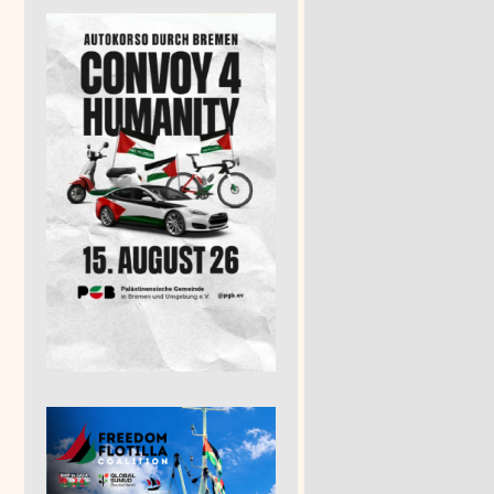
hima und Nagasaki
m 16 Uhr vor dem Hauptbahnhof
17:00
16:00
onvoi
15:45
ression und Kriminalisierung palästinasolidarischer Stimmen – eine rechtliche 
16:00