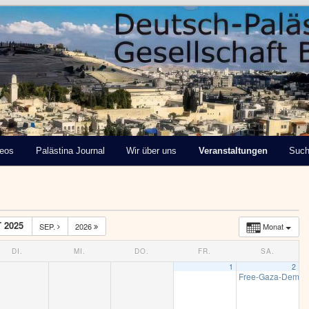
tinensische Gesellschaft
deos
Palästina Journal
Wir über uns
Veranstaltungen
Suc
 2025
SEP.
2026
Monat
DI.
MI.
DO.
FR.
SA.
1
2
Free-Gaza-Demo