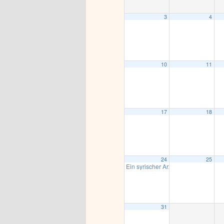
3
4
10
11
17
18
24
25
Ein syrischer Arzt in Gaza
18:00
31