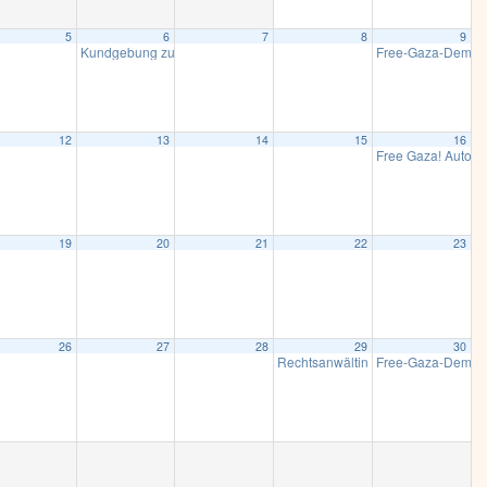
5
6
7
8
9
Kundgebung zum 80. Jahrestag der Atombombenabwürfe auf Hiros
Free-Gaza-Demo u
12
13
14
15
16
Free Gaza! Autok
19
20
21
22
23
26
27
28
29
30
Rechtsanwältin Rana Issazadeh: Rep
Free-Gaza-Demo