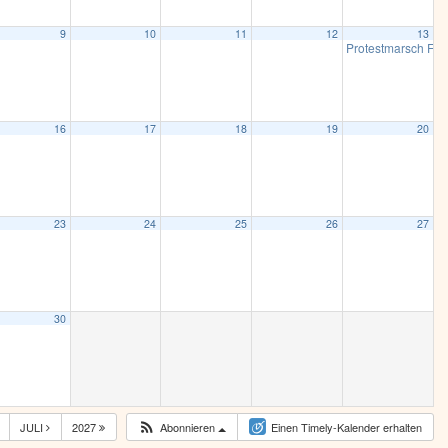
9
10
11
12
13
Protestmarsch Fre
16
17
18
19
20
23
24
25
26
27
30
JULI
2027
Abonnieren
Einen Timely-Kalender erhalten