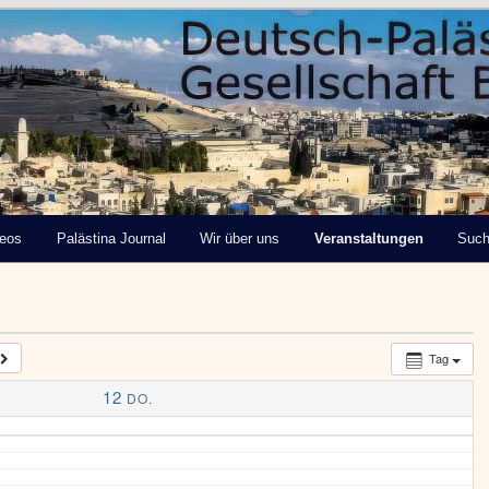
tinensische Gesellschaft
deos
Palästina Journal
Wir über uns
Veranstaltungen
Suc
Tag
12
DO.