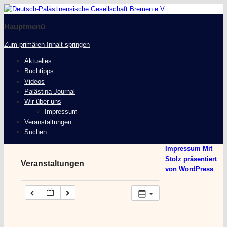
Deutsch-Palästinensische
Gesellschaft Bremen e.V.
Hauptmenü
Zum primären Inhalt springen
Aktuelles
Buchtipps
Videos
Palästina Journal
Wir über uns
Impressum
Veranstaltungen
Suchen
Impressum
Mit
Stolz präsentiert
Veranstaltungen
von WordPress