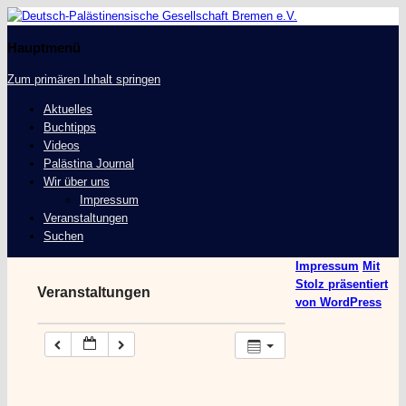
Deutsch-Palästinensische
Gesellschaft Bremen e.V.
Hauptmenü
Zum primären Inhalt springen
Aktuelles
Buchtipps
Videos
Palästina Journal
Wir über uns
Impressum
Veranstaltungen
Suchen
Impressum
Mit
Stolz präsentiert
Veranstaltungen
von WordPress