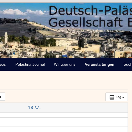
tinensische Gesellschaft
deos
Palästina Journal
Wir über uns
Veranstaltungen
Suc
Tag
18
SA.