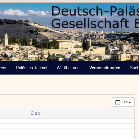
tinensische Gesellschaft
deos
Palästina Journal
Wir über uns
Veranstaltungen
Suc
Tag
6
SO.