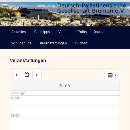
03:00
Deutsch-Palästinensische
04:00
Hauptmenü
Aktuelles
Buchtipps
Videos
Palästina Journal
Zum
Gesellschaft Bremen e.V.
Wir über uns
Veranstaltungen
Suchen
primären
05:00
Inhalt
Veranstaltungen
06:00
springen
07:00
25
SA.
Ganztägig
08:00
09:00