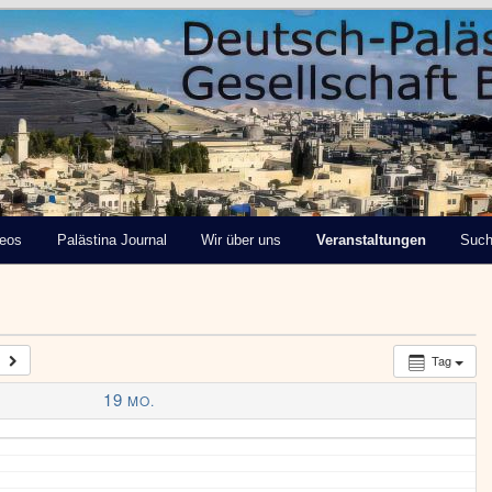
tinensische Gesellschaft
deos
Palästina Journal
Wir über uns
Veranstaltungen
Suc
Tag
19
MO.