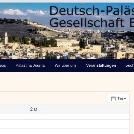
tinensische Gesellschaft
deos
Palästina Journal
Wir über uns
Veranstaltungen
Suc
Tag
2
MI.