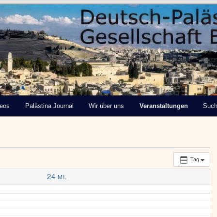
tinensische Gesellschaft
deos
Palästina Journal
Wir über uns
Veranstaltungen
Suc
Tag
24
MI.