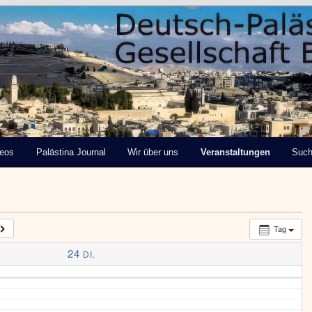
tinensische Gesellschaft
deos
Palästina Journal
Wir über uns
Veranstaltungen
Suc
Tag
24
DI.