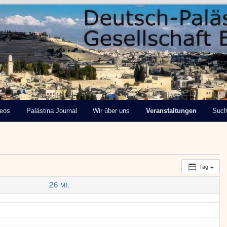
tinensische Gesellschaft
deos
Palästina Journal
Wir über uns
Veranstaltungen
Suc
Tag
26
MI.