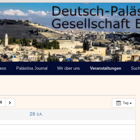
tinensische Gesellschaft
deos
Palästina Journal
Wir über uns
Veranstaltungen
Suc
4
Tag
28
SA.