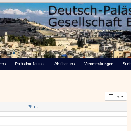
tinensische Gesellschaft
deos
Palästina Journal
Wir über uns
Veranstaltungen
Suc
Tag
29
DO.