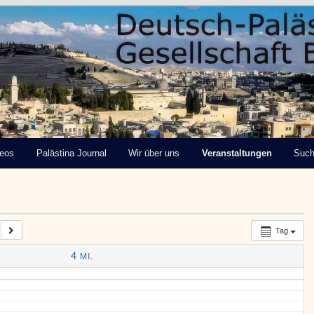
tinensische Gesellschaft
deos
Palästina Journal
Wir über uns
Veranstaltungen
Suc
Tag
4
MI.