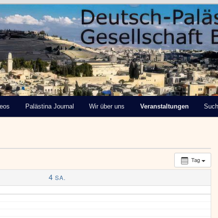
tinensische Gesellschaft
deos
Palästina Journal
Wir über uns
Veranstaltungen
Suc
Tag
4
SA.