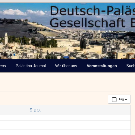
tinensische Gesellschaft
deos
Palästina Journal
Wir über uns
Veranstaltungen
Suc
Tag
9
DO.