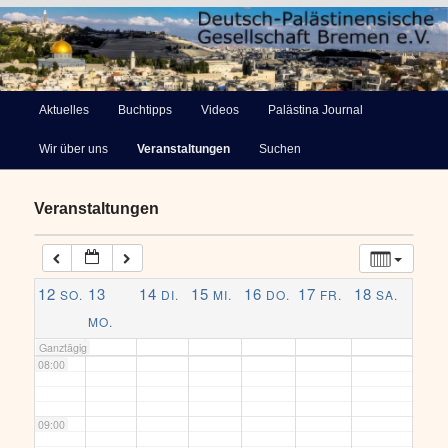
02:00
03:00
Deutsch-Palästinensische
Hauptmenü
Aktuelles
Buchtipps
Videos
Palästina Journal
Zum
Gesellschaft Bremen e.V.
04:00
Wir über uns
Veranstaltungen
Suchen
primären
05:00
Inhalt
Veranstaltungen
springen
06:00
12
13
14
15
16
17
18
SO.
DI.
MI.
DO.
FR.
SA.
07:00
MO.
Ganztägig
08:00
09:00