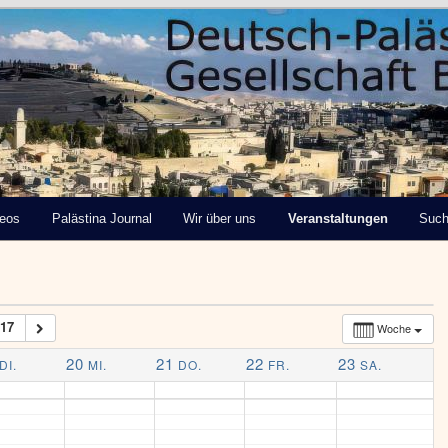
tinensische Gesellschaft
deos
Palästina Journal
Wir über uns
Veranstaltungen
Suc
17
Woche
20
21
22
23
DI.
MI.
DO.
FR.
SA.