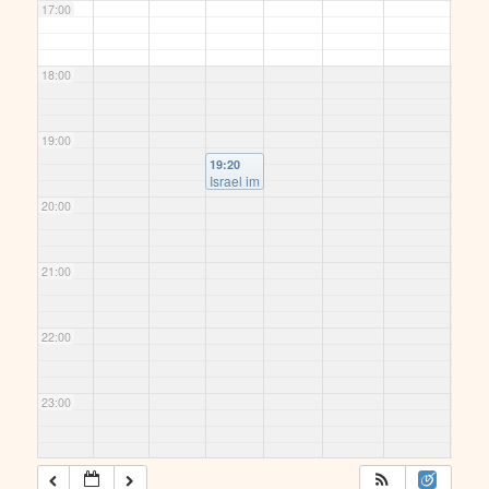
17:00
18:00
19:00
19:20
Israel im
Fokus,
20:00
Die
israelisc
he
Gesells
21:00
chaft
und ihre
Perspek
tiven auf
22:00
die
derzeiti
ge
Eskalati
23:00
on
@
per
zoom