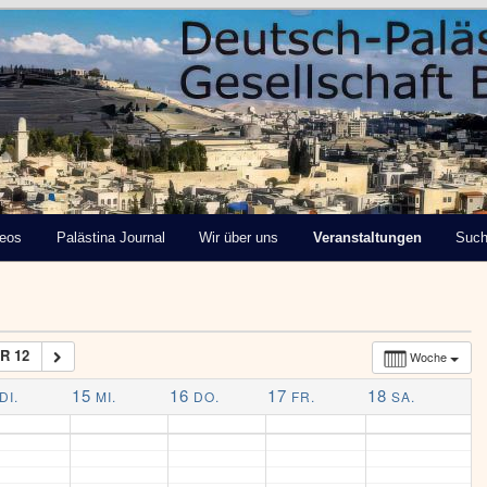
tinensische Gesellschaft
deos
Palästina Journal
Wir über uns
Veranstaltungen
Suc
R 12
Woche
15
16
17
18
DI.
MI.
DO.
FR.
SA.