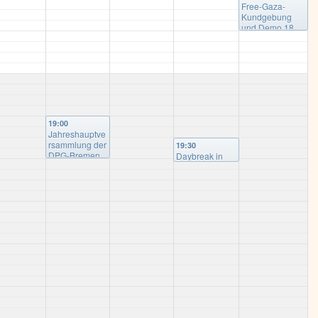
Free-Gaza-
Congressparkt
Kundgebung
Wolfsburg
und Demo 18.
Januar 16 Uhr
@
Hauptbahnhof
19:00
Jahreshauptve
rsammlung der
19:30
DPG-Bremen
Daybreak in
e.V.
@
Gaza:
Gemeindezent
Geschichten
rum Zion
aus dem Leben
und der Kultur
der
Palästinenser
@
Gemeindezentr
um Zion