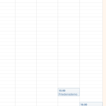
15:00
Friedensdemo
– Frieden statt
Waffen – in
Wolfsburg
@
16:00