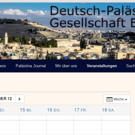
tinensische Gesellschaft
deos
Palästina Journal
Wir über uns
Veranstaltungen
Suc
ER 12
Woche
15
16
17
18
DI.
MI.
DO.
FR.
SA.