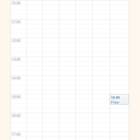
10:00
11:00
12:00
13:00
14:00
15:00
15:00
Free-
Gaza-
Protestm
16:00
arsch
@
Hillmann
platz
17:00