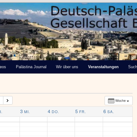
tinensische Gesellschaft
deos
Palästina Journal
Wir über uns
Veranstaltungen
Suc
Woche
3
4
5
6
I.
MI.
DO.
FR.
SA.