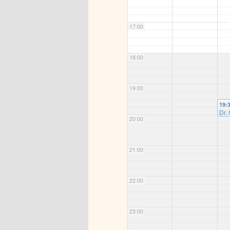
17:00
18:00
19:00
19:
Dr.
20:00
Bah
Beri
ng 
Deu
21:00
übe
in 
Un
ode
22:00
Ras
Zoo
Ver
23:00