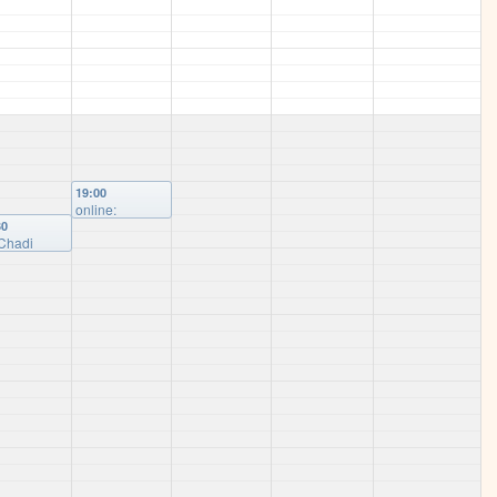
am 6. Juni
@
Rudolf-
Hilferding-Platz
19:00
online:
Diskussion/Vor
30
 Chadi
trag :
outh:
Progressiver
chterstattu
Journalismus
in
als Akt des
tschland
Widerstands in
r den Krieg
autoritären
Gaza: Bloß
Zeiten
behagen
Unabhängige
r Medialer
Presse zu
sismus?
@
Israel und
m-
Palästina
@
anstaltung
wird im
Livestream
übertragen