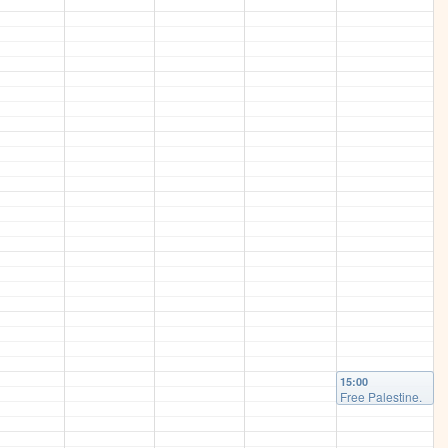
15:00
Free Palestine.
Now and
Forever.
Protestmarsch