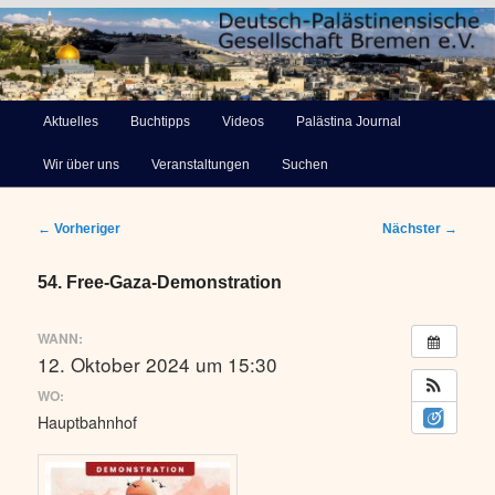
Deutsch-Palästinensische
Hauptmenü
Aktuelles
Buchtipps
Videos
Palästina Journal
Zum
Gesellschaft Bremen e.V.
Wir über uns
Veranstaltungen
Suchen
primären
Inhalt
Beitragsnavigation
←
Vorheriger
Nächster
→
springen
54. Free-Gaza-Demonstration
WANN:
12. Oktober 2024 um 15:30
WO:
Hauptbahnhof