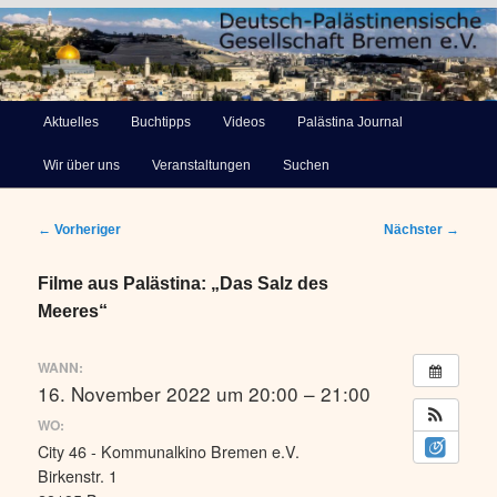
Deutsch-Palästinensische
Hauptmenü
Aktuelles
Buchtipps
Videos
Palästina Journal
Zum
Gesellschaft Bremen e.V.
Wir über uns
Veranstaltungen
Suchen
primären
Inhalt
Beitragsnavigation
←
Vorheriger
Nächster
→
springen
Filme aus Palästina: „Das Salz des
Meeres“
WANN:
16. November 2022 um 20:00 – 21:00
WO:
City 46 - Kommunalkino Bremen e.V.
Birkenstr. 1