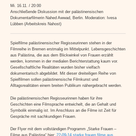
Mi. 16.11. / 20:00
Anschließende Diskussion mit der palästinensischen
Dokumentarfilmerin
Nahed Awwad, Berlin. Moderation: Ivesa
Lübben (Arbeitskreis Nah
ost)
Spielfilme palästinensischer Regisseurinnen stehen in der
Filmreihe in Bremen
erstmalig im Mittelpunkt. Lebensgeschichten
aus Palästina, die aus dem
Blickwinkel von Frauen erzählt
werden, kommen in der medialen Berichterstattung
kaum vor.
Gesellschaftliche Realitäten wurden bisher vielfach
dokumentarisch
abgebildet. Mit dieser dreiteiligen Reihe von
Spielfilmen sollen palästinensische
Filmkunst und
Alltagsrealitäten einem breiten Publikum nähergebracht werden.
Die palästinensischen Regisseurinnen haben für ihre
Geschichten eine Film
sprache entwichelt, die an Gehalt und
Symbolik einmalig ist. Im Anschluss an
die Filme ist Zeit für
Gespräche mit sachkundigen Frauen.
Der Flyer mit dem vollständigen Programm „Starke Frauen –
Filme aus Palästina“ hier:
22-09-14 starke frauen filme aus