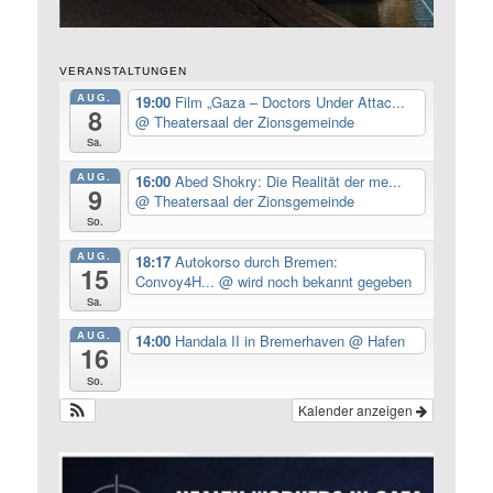
VERANSTALTUNGEN
AUG.
19:00
Film „Gaza – Doctors Under Attac...
8
@ Theatersaal der Zionsgemeinde
Sa.
AUG.
16:00
Abed Shokry: Die Realität der me...
9
@ Theatersaal der Zionsgemeinde
So.
AUG.
18:17
Autokorso durch Bremen:
15
Convoy4H...
@ wird noch bekannt gegeben
Sa.
AUG.
14:00
Handala II in Bremerhaven
@ Hafen
16
So.
Kalender anzeigen